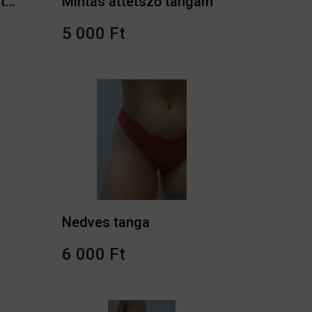
Fekete mintás csipke tangám
Mintás áttetsző tangám
5 000 Ft
Nedves tanga
6 000 Ft