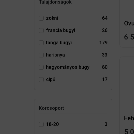
Tulajdonságok
zokni
64
francia bugyi
26
6 
tanga bugyi
179
harisnya
33
hagyományos bugyi
80
cipő
17
Korcsoport
18-20
3
5 