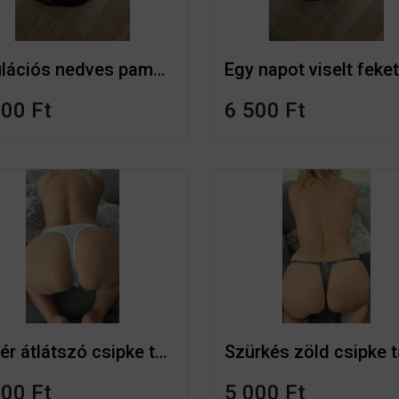
Ovulációs nedves pamut tanga bugyi edzéshez viselt
500 Ft
6 500 Ft
Fehér átlátszó csipke tangám
000 Ft
5 000 Ft