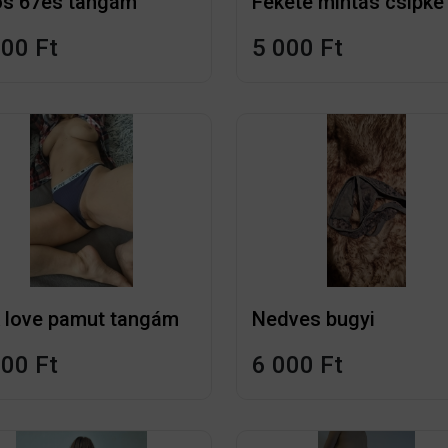
os 67es tangám
000 Ft
5 000 Ft
 love pamut tangám
Nedves bugyi
000 Ft
6 000 Ft