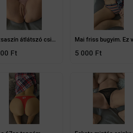
Rózsaszín átlátszó csipke tangám
000 Ft
5 000 Ft