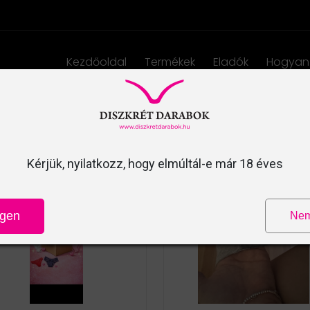
Kezdőoldal
Termékek
Eladók
Hogyan
Termékek
Kérjük, nyilatkozz, hogy elmúltál-e már 18 éves
Igen
Ne