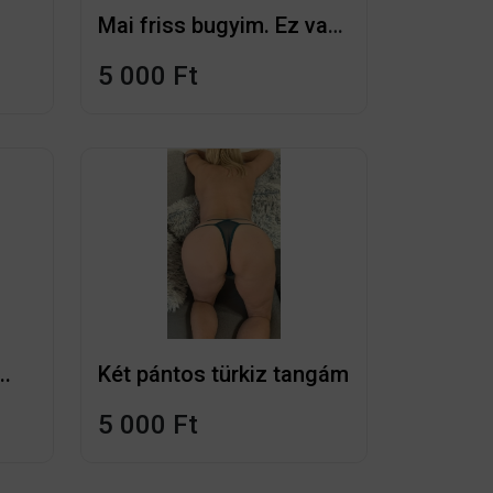
Mai friss bugyim. Ez van rajtam
5 000 Ft
..
Két pántos türkiz tangám
5 000 Ft