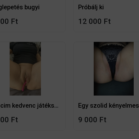
lepetés bugyi
Próbálj ki
000 Ft
12 000 Ft
Puncim kedvenc játékszere
Egy szolid kényelmes
000 Ft
9 000 Ft