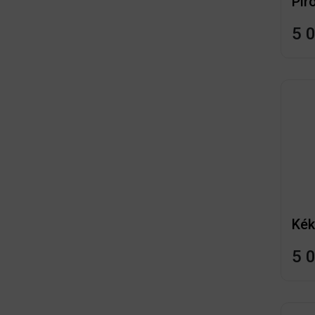
Pir
5 
Kék
5 