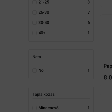
21-25
3
26-30
7
30-40
6
40+
1
Nem
Pa
Nő
1
8 
Táplálkozás
Mindenevő
1