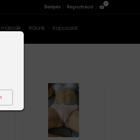
0
Belépés
Regisztráció
 működik
Rólunk
Kapcsolat
m