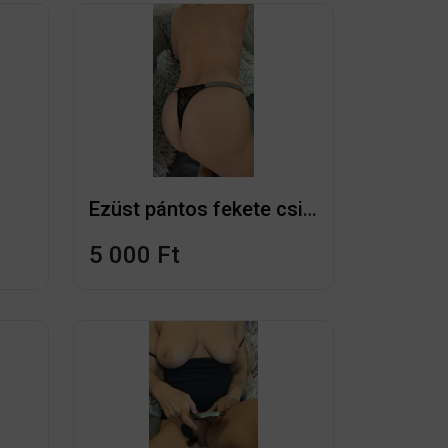
Ezüst pántos fekete csipke tangám
5 000 Ft