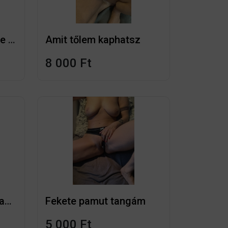
Egy napot viselt fekete ovulációs pamut bugyi
Amit tőlem kaphatsz
8 000 Ft
Szürkés zöld csipke tangám
Fekete pamut tangám
5 000 Ft