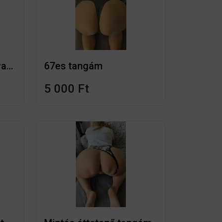
Mai friss bugyim. Ez van rajtam
67es tangám
5 000 Ft