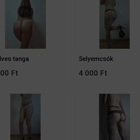
ves tanga
Selyemcsók
000 Ft
4 000 Ft