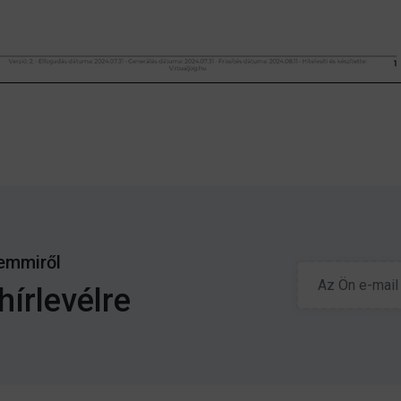
emmiről
hírlevélre