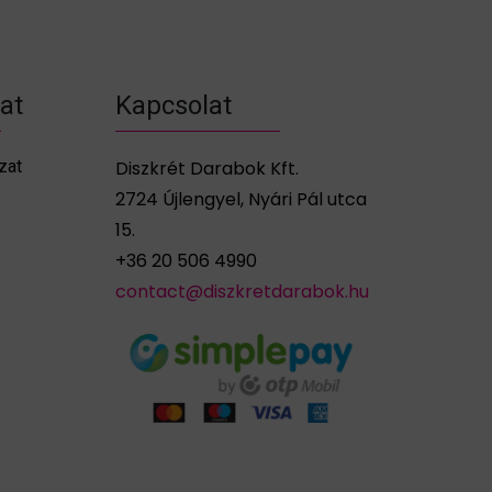
zat
Kapcsolat
zat
Diszkrét Darabok Kft.
2724 Újlengyel, Nyári Pál utca
15.
+36 20 506 4990
contact@diszkretdarabok.hu