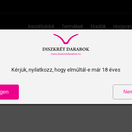
Kezdőoldal
Termékek
Eladók
Hogyan
Kattintson ide a letöltéshez!
Kérjük, nyilatkozz, hogy elmúltál-e már 18 éves
Igen
Ne