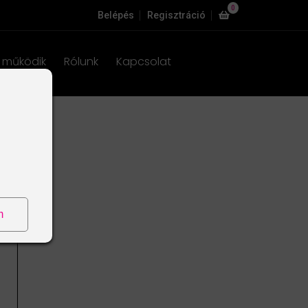
0
Belépés
Regisztráció
 működik
Rólunk
Kapcsolat
m